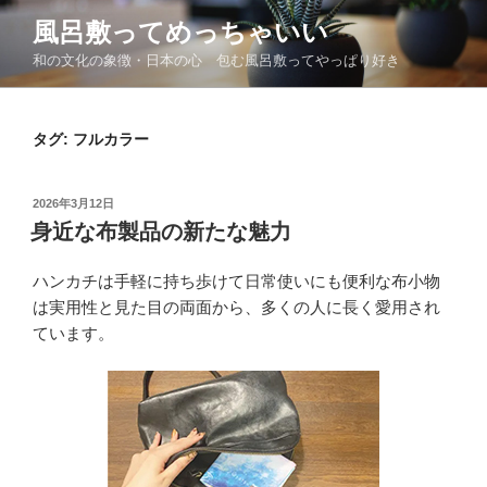
コ
風呂敷ってめっちゃいい
ン
和の文化の象徴・日本の心 包む風呂敷ってやっぱり好き
テ
ン
ツ
タグ:
フルカラー
へ
ス
キ
投
2026年3月12日
ッ
稿
身近な布製品の新たな魅力
日:
プ
ハンカチは手軽に持ち歩けて日常使いにも便利な布小物
は実用性と見た目の両面から、多くの人に長く愛用され
ています。