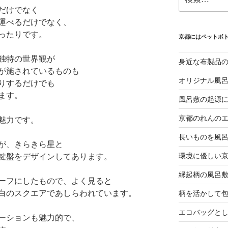
索:
だけでなく
運べるだけでなく、
ったりです。
京都にはペットボ
独特の世界観が
身近な布製品
が施されているものも
オリジナル風
りするだけでも
ます。
風呂敷の起源
京都のれんの
魅力です。
長いものを風
が、きらきら星と
環境に優しい
鍵盤をデザインしてあります。
縁起柄の風呂
ーフにしたもので、よく見ると
白のスクエアであしらわれています。
柄を活かして
エコバッグと
ーションも魅力的で、