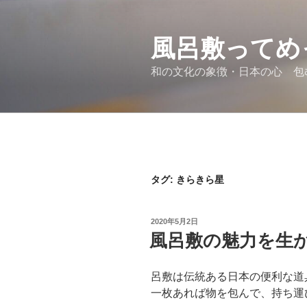
コ
ン
テ
風呂敷ってめ
ン
和の文化の象徴・日本の心 包
ツ
へ
ス
キ
ッ
プ
タグ:
きらきら星
投
2020年5月2日
稿
風呂敷の魅力を生
日:
呂敷は伝統ある日本の便利な道
一枚あれば物を包んで、持ち運