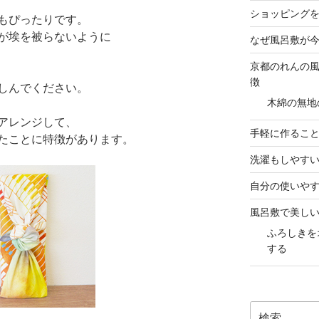
ショッピング
もぴったりです。
が埃を被らないように
なぜ風呂敷が
京都のれんの
徴
しんでください。
木綿の無地
アレンジして、
手軽に作るこ
たことに特徴があります。
洗濯もしやす
自分の使いや
風呂敷で美し
ふろしきを
する
検