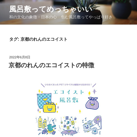
コ
風呂敷ってめっちゃいい
ン
和の文化の象徴・日本の心 包む風呂敷ってやっぱり好き
テ
ン
ツ
タグ:
京都のれんのエコイスト
へ
ス
キ
投
2022年6月8日
ッ
稿
京都のれんのエコイストの特徴
日:
プ