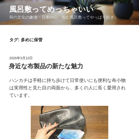
コ
風呂敷ってめっちゃいい
ン
和の文化の象徴・日本の心 包む風呂敷ってやっぱり好き
テ
ン
ツ
タグ:
多めに保管
へ
ス
キ
投
2026年3月12日
ッ
稿
身近な布製品の新たな魅力
日:
プ
ハンカチは手軽に持ち歩けて日常使いにも便利な布小物
は実用性と見た目の両面から、多くの人に長く愛用され
ています。