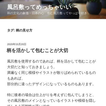
コ
風呂敷ってめっちゃいい
ン
和の文化の象徴・日本の心 包む風呂敷ってやっぱり好き
テ
ン
ツ
タグ:
柄の見せ方
へ
ス
キ
投
2020年10月20日
ッ
稿
柄を活かして包むことが大切
日:
プ
風呂敷を使用するのであれば、柄を活かして包むことが
大切だと知っておきましょう。
満遍なく同じ模様やイラストが散りばめられているもの
もあれば、
部分的に違ったデザインになっているものもあります。
特に後者の場合は仕上がりを考えずに包んでしまうと、
その風呂敷のメインとなっているイラストや模様を隠し