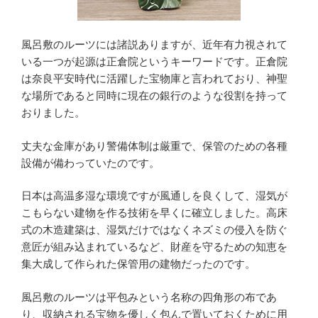
風呂敷のルーツには諸説ありますが、近年有力視されて
いる一つが起源は正倉院というキーワードです。正倉院
は奈良平安時代に活躍した宝物庫と言われており、神聖
な場所であると同時に現在の銀行のような役割を持って
おりました。
丈夫な金庫があり警備体制は厳重で、保管のための各種
設備が備わっていたのです。
日本は高温多湿な環境ですが風通しを良くして、湿気が
こもらない建物を作る技術を早くに確立しました。高床
式の木造建築は、湿気だけではなくネズミの侵入を防ぐ
意匠が組み込まれているなど、財産を守るための知恵を
集大成して作られた保管用の建物だったのです。
風呂敷のルーツは平包みという名称の四角形の布であ
り、収納される宝物を優しく包んで置いておくために用