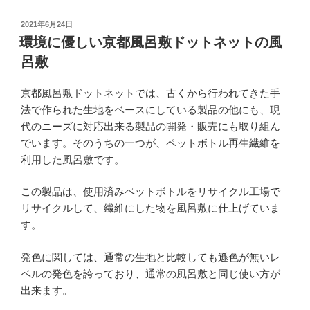
投
2021年6月24日
稿
環境に優しい京都風呂敷ドットネットの風
日:
呂敷
京都風呂敷ドットネットでは、古くから行われてきた手
法で作られた生地をベースにしている製品の他にも、現
代のニーズに対応出来る製品の開発・販売にも取り組ん
でいます。そのうちの一つが、ペットボトル再生繊維を
利用した風呂敷です。
この製品は、使用済みペットボトルをリサイクル工場で
リサイクルして、繊維にした物を風呂敷に仕上げていま
す。
発色に関しては、通常の生地と比較しても遜色が無いレ
ベルの発色を誇っており、通常の風呂敷と同じ使い方が
出来ます。