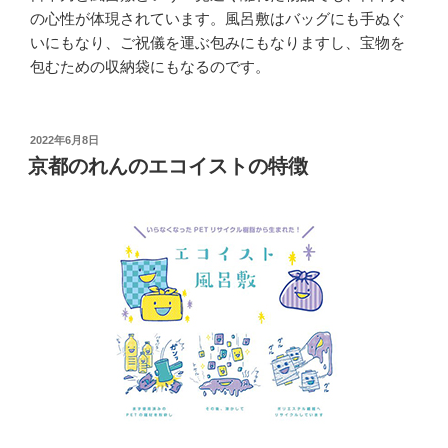
の心性が体現されています。風呂敷はバッグにも手ぬぐ
いにもなり、ご祝儀を運ぶ包みにもなりますし、宝物を
包むための収納袋にもなるのです。
投
2022年6月8日
稿
京都のれんのエコイストの特徴
日: