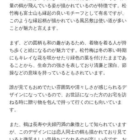
量の鶴が飛んでいる姿が描かれているのが特徴です。松
竹梅も富士山も縁起の良いモチーフとして有名ですが、
このような縁起柄が描かれている風呂敷は使い道が多い
ことが魅力と言えます。
まず、どの図柄も和の趣があるため、着物を着る人が持
ち歩くと絵になるのが魅力です。松竹梅は冬の寒い時期
にもキレイな花を咲かせたり緑色の葉を付けたままであ
ることから、生命力の強さを表しており清廉と潔白、節
操などの意味を持っているともされています。
誰が見てもおめでたい雰囲気や清々しさが感じられるデ
ザインになっているので、お世話になった方のお宅を訪
ねる時に贈り物を包んで持って行くのにも向いていま
す。
また、鶴は長寿や夫婦円満の象徴として知られています
が、このデザインには恋人同士の鶴も描かれており見て
いると微笑ましい気持ちになれるのが楽しい点です。お