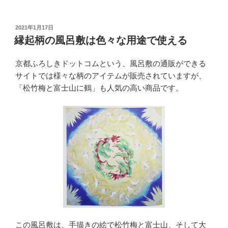
投
2021年1月17日
稿
縁起柄の風呂敷は色々な用途で使える
日:
京都ふろしきドットコムという、風呂敷の通販ができる
サイトでは様々な柄のアイテムが販売されていますが、
「松竹梅と富士山に鶴」も人気の高い商品です。
この風呂敷は、手描きの絵で松竹梅と富士山、そして大