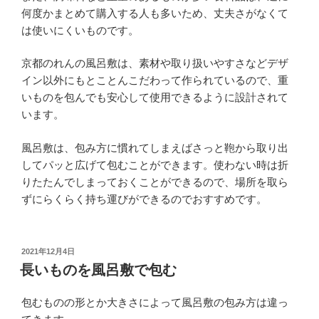
何度かまとめて購入する人も多いため、丈夫さがなくて
は使いにくいものです。
京都のれんの風呂敷は、素材や取り扱いやすさなどデザ
イン以外にもとことんこだわって作られているので、重
いものを包んでも安心して使用できるように設計されて
います。
風呂敷は、包み方に慣れてしまえばさっと鞄から取り出
してパッと広げて包むことができます。使わない時は折
りたたんでしまっておくことができるので、場所を取ら
ずにらくらく持ち運びができるのでおすすめです。
投
2021年12月4日
稿
長いものを風呂敷で包む
日:
包むものの形とか大きさによって風呂敷の包み方は違っ