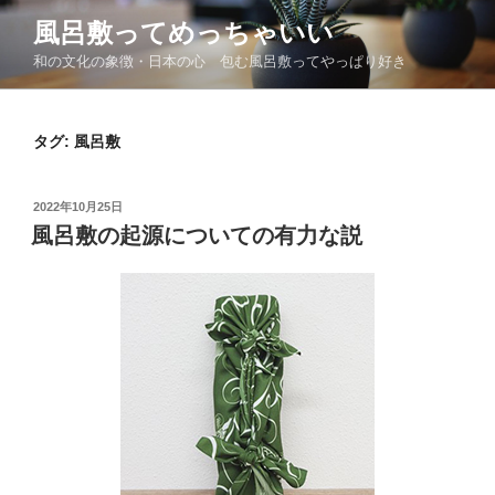
コ
風呂敷ってめっちゃいい
ン
和の文化の象徴・日本の心 包む風呂敷ってやっぱり好き
テ
ン
ツ
タグ:
風呂敷
へ
ス
キ
投
2022年10月25日
ッ
稿
風呂敷の起源についての有力な説
日:
プ