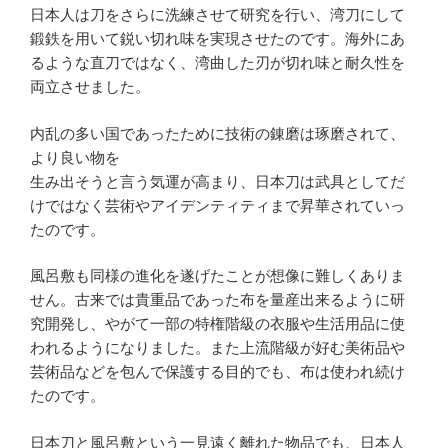
日本人は刀をさらに洗練させて研究を行い、湾刀にして
鍛鉄を用いて鋭い切れ味を実現させたのです。海外にあ
るような直刀ではなく、湾曲した刃が切れ味と耐久性を
両立させました。
内乱の多い国であったために技術の錬磨は琢磨されて、
より良い物を
生み出そうと言う気運が高まり、日本刀は武具としてだ
けではなく芸術やアイデンティティまで昇華されていっ
たのです。
風呂敷も同様の進化を遂げたことが想像に難しくありま
せん。古来では貴重品であった布を量産出来るように研
究開発し、やがて一部の特権階級の衣服や生活用品に使
われるようになりました。また上流階級が好む美術品や
芸術品などを包んで保護する目的でも、布は使われ続け
たのです。
日本刀と風呂敷という一見遠く離れた物品でも、日本人