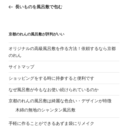
稿
の
長いものを風呂敷で包む
ナ
投
ビ
稿
ゲ
ー
京都のれんの風呂敷が評判がいい
シ
オリジナルの高級風呂敷を作る方法！依頼するなら京都
ョ
のれん
ン
サイトマップ
ショッピングをする時に持参すると便利です
なぜ風呂敷が今もなお使い続けられているのか
京都のれんの風呂敷は綺麗な色合い・デザインが特徴
木綿の無地のシャンタン風呂敷
手軽に作ることができるあずま袋にリメイク