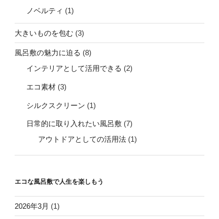
人
ノベルティ
(1)
生
大きいものを包む
(3)
を
楽
風呂敷の魅力に迫る
(8)
し
インテリアとして活用できる
(2)
も
う
エコ素材
(3)
シルクスクリーン
(1)
日常的に取り入れたい風呂敷
(7)
アウトドアとしての活用法
(1)
エコな風呂敷で人生を楽しもう
2026年3月
(1)