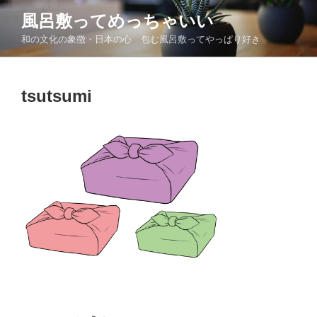
コ
風呂敷ってめっちゃいい
ン
和の文化の象徴・日本の心 包む風呂敷ってやっぱり好き
テ
ン
ツ
tsutsumi
へ
ス
キ
ッ
プ